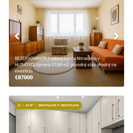
REZERVOVANÝ!!! 1-izbový byt na Nitrianskej v
HLOHOVCI, výmera 37,68 m2, pôvodný stav, vhodný na
investíciu
€87000
2
3I
|
69 M
|
BRATISLAVA V / BRATISLAVA