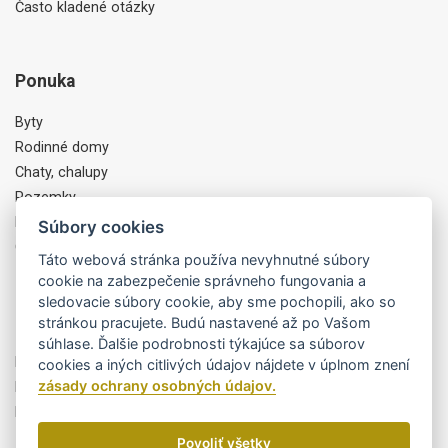
Často kladené otázky
Ponuka
Byty
Rodinné domy
Chaty, chalupy
Pozemky
Komercia, Objekty
Súbory cookies
Ostatné
Táto webová stránka používa nevyhnutné súbory
cookie na zabezpečenie správneho fungovania a
sledovacie súbory cookie, aby sme pochopili, ako so
Partneri
stránkou pracujete. Budú nastavené až po Vašom
súhlase. Ďalšie podrobnosti týkajúce sa súborov
Byty Trikota
cookies a iných citlivých údajov nájdete v úplnom znení
zásady ochrany osobných údajov.
MiPEdesign
Finportal, a.s.
Povoliť všetky