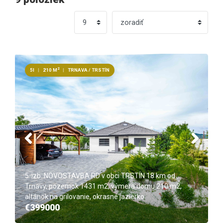
2
5I
|
210 M
|
TRNAVA / TRSTÍN
5-izb. NOVOSTAVBA RD v obci TRSTÍN 18 km od
Trnavy, pozemok 1431 m2, výmera domu 210 m2,
altánok na grilovanie, okrasné jazierko
€399000