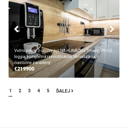
Veľmi pekný 3-izbový byt NA HLINÁCH v Trnave, 79 m2,
loggia, kompletná rekonštrukcia, klimatizácia,
čiastočne zariadený
€219900
1
2
3
4
5
ĎALEJ