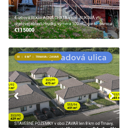
4-izbová REKREAČNÁ CHATA v obci BUKOVÁ v
chatovej oblasti Hrudky, výmera 100 m2, garáž, pivnica
€115000
2
0I
|
0 M
|
TRNAVA / ZAVAR
STAVEBNÉ POZEMKY v obci ZAVAR len 8 km od Trnavy,