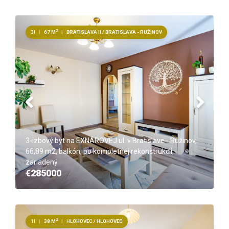
2
3I
|
67 M
|
BRATISLAVA II / BRATISLAVA - RUŽINOV
3-izbový byt na EXNÁROVEJ ul. v Bratislave - Ružinov,
66,89 m2, balkón, po kompletnej rekonštrukcii,
zariadený
€285000
2
1I
|
38 M
|
HLOHOVEC / HLOHOVEC