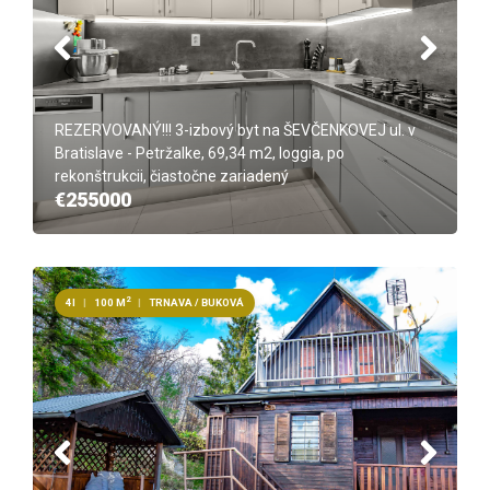
REZERVOVANÝ!!! 3-izbový byt na ŠEVČENKOVEJ ul. v
Bratislave - Petržalke, 69,34 m2, loggia, po
rekonštrukcii, čiastočne zariadený
€255000
2
4I
|
100 M
|
TRNAVA / BUKOVÁ