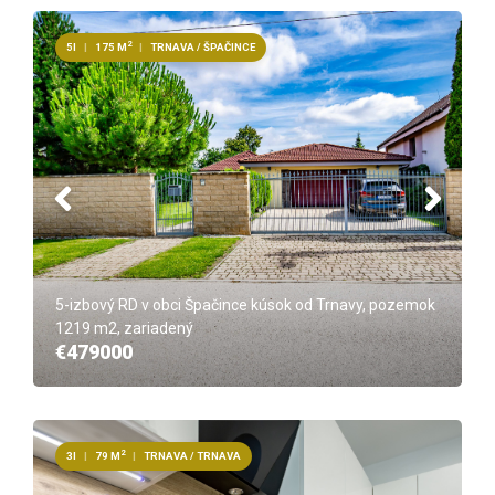
2
5I
|
175 M
|
TRNAVA / ŠPAČINCE
5-izbový RD v obci Špačince kúsok od Trnavy, pozemok
1219 m2, zariadený
€479000
2
3I
|
79 M
|
TRNAVA / TRNAVA