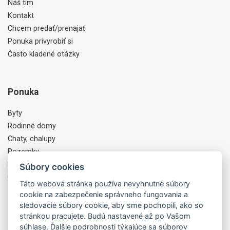
Náš tím
Kontakt
Chcem predať/prenajať
Ponuka privyrobiť si
Často kladené otázky
Ponuka
Byty
Rodinné domy
Chaty, chalupy
Pozemky
Komercia, Objekty
Súbory cookies
Ostatné
Táto webová stránka používa nevyhnutné súbory
cookie na zabezpečenie správneho fungovania a
sledovacie súbory cookie, aby sme pochopili, ako so
Partneri
stránkou pracujete. Budú nastavené až po Vašom
súhlase. Ďalšie podrobnosti týkajúce sa súborov