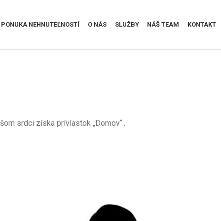
PONUKA NEHNUTEĽNOSTÍ
O NÁS
SLUŽBY
NÁŠ TEAM
KONTAKT
om srdci získa prívlastok „Domov“..