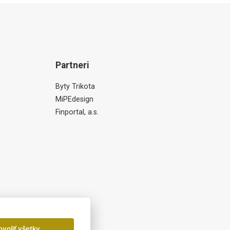
Partneri
Byty Trikota
MiPEdesign
Finportal, a.s.
ovoliť všetky