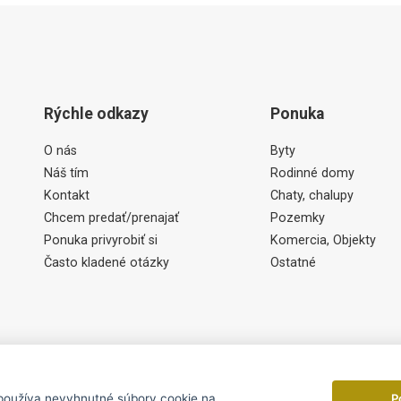
Rýchle odkazy
Ponuka
O nás
Byty
Náš tím
Rodinné domy
Kontakt
Chaty, chalupy
Chcem predať/prenajať
Pozemky
Ponuka privyrobiť si
Komercia, Objekty
Často kladené otázky
Ostatné
P
používa nevyhnutné súbory cookie na