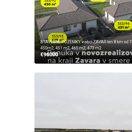
STAVEBNÉ POZEMKY v obci ZAVAR len 8 km od Tr
450m2, 451 m2, 465 m2, 473 m2
€96000