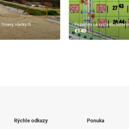
rnavy, všetky IS
Pozemok na výstavbu bytových
€140
Rýchle odkazy
Ponuka