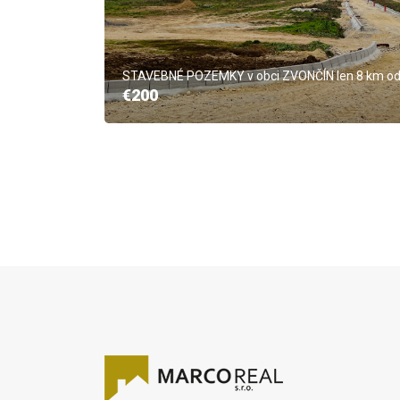
STAVEBNÉ POZEMKY v obci ZVONČÍN len 8 km od T
€200