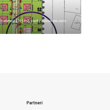
 domov, 2745 m2, všetky inžinierske siete
Partneri