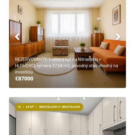
REZERVOVANÝ!!! 1-izbový byt na Nitrianskej v
HLOHOVCI, výmera 37,68 m2, pôvodný stav, vhodný na
investíciu
€87000
2
3I
|
69 M
|
BRATISLAVA V / BRATISLAVA