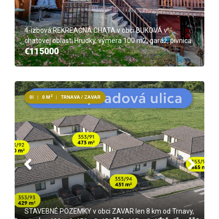
4-izbová REKREAČNÁ CHATA v obci BUKOVÁ v
chatovej oblasti Hrudky, výmera 100 m2, garáž, pivnica
€115000
2
0I
|
0 M
|
TRNAVA / ZAVAR
STAVEBNÉ POZEMKY v obci ZAVAR len 8 km od Trnavy,