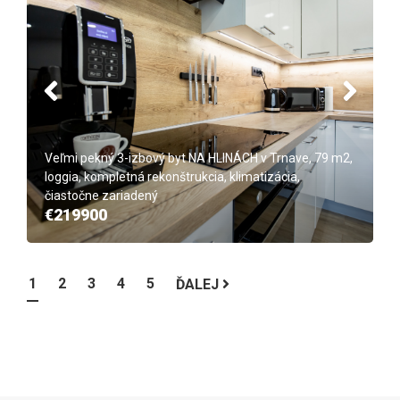
Veľmi pekný 3-izbový byt NA HLINÁCH v Trnave, 79 m2,
loggia, kompletná rekonštrukcia, klimatizácia,
čiastočne zariadený
€219900
1
2
3
4
5
ĎALEJ