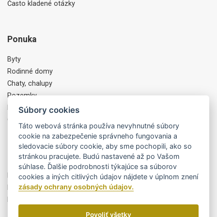
Často kladené otázky
Ponuka
Byty
Rodinné domy
Chaty, chalupy
Pozemky
Komercia, Objekty
Súbory cookies
Ostatné
Táto webová stránka používa nevyhnutné súbory
cookie na zabezpečenie správneho fungovania a
sledovacie súbory cookie, aby sme pochopili, ako so
Partneri
stránkou pracujete. Budú nastavené až po Vašom
súhlase. Ďalšie podrobnosti týkajúce sa súborov
Byty Trikota
cookies a iných citlivých údajov nájdete v úplnom znení
zásady ochrany osobných údajov.
MiPEdesign
Finportal, a.s.
Povoliť všetky