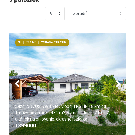
2
5I
|
210 M
|
TRNAVA / TRSTÍN
5-izb. NOVOSTAVBA RD v obci TRSTÍN 18 km od
Trnavy, pozemok 1431 m2, výmera domu 210 m2,
altánok na grilovanie, okrasné jazierko
€399000