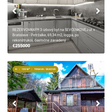
REZERVOVANÝ!!! 3-izbový byt na ŠEVČENKOVEJ ul. v
Bratislave - Petržalke, 69,34 m2, loggia, po
rekonštrukcii, čiastočne zariadený
€255000
2
4I
|
100 M
|
TRNAVA / BUKOVÁ