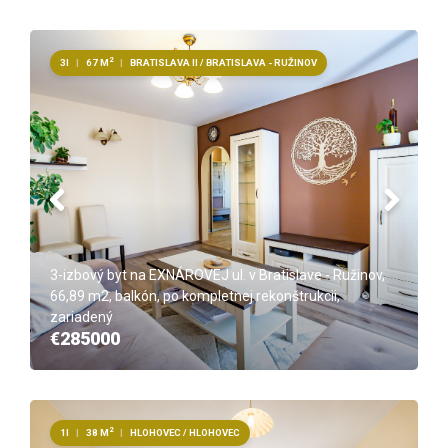
2
3I
|
67 M
|
BRATISLAVA II / BRATISLAVA - RUŽINOV
3-izbový byt na EXNÁROVEJ ul. v Bratislave - Ružinov,
66,89 m2, balkón, po kompletnej rekonštrukcii,
zariadený
€285000
2
1I
|
38 M
|
HLOHOVEC / HLOHOVEC