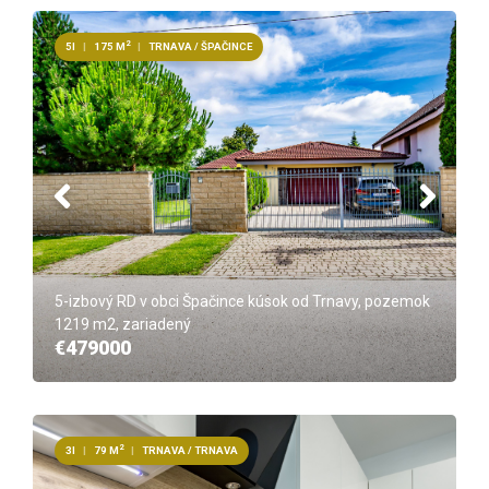
2
5I
|
175 M
|
TRNAVA / ŠPAČINCE
5-izbový RD v obci Špačince kúsok od Trnavy, pozemok
1219 m2, zariadený
€479000
2
3I
|
79 M
|
TRNAVA / TRNAVA