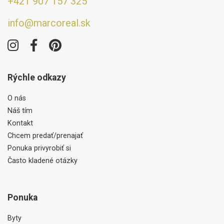
+421 907 157 325
info@marcoreal.sk
Rýchle odkazy
O nás
Náš tím
Kontakt
Chcem predať/prenajať
Ponuka privyrobiť si
Často kladené otázky
Ponuka
Byty