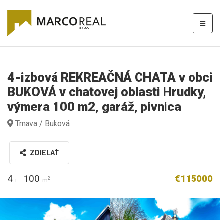
4-izbová REKREAČNÁ CHATA v obci
BUKOVÁ v chatovej oblasti Hrudky,
výmera 100 m2, garáž, pivnica
Trnava / Buková
ZDIELAŤ
4
100
€115000
2
i
m
B36A2275.jpg
B36A2268__1.jpg