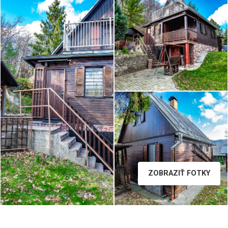
B36A2280__2.jpg
ZOBRAZIŤ FOTKY