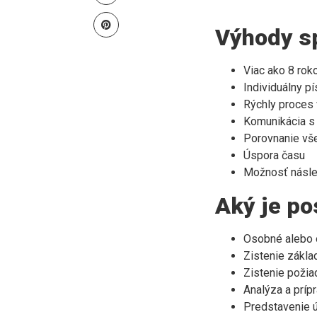
Výhody sp
Viac ako 8 rok
Individuálny pí
Rýchly proces 
Komunikácia s 
Porovnanie vše
Úspora času
Možnosť násled
Aký je po
Osobné alebo o
Zistenie základ
Zistenie požiad
Analýza a príp
Predstavenie 