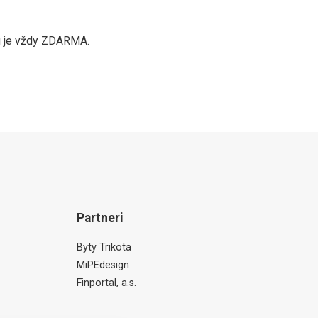
u je vždy ZDARMA.
Partneri
Byty Trikota
MiPEdesign
Finportal, a.s.