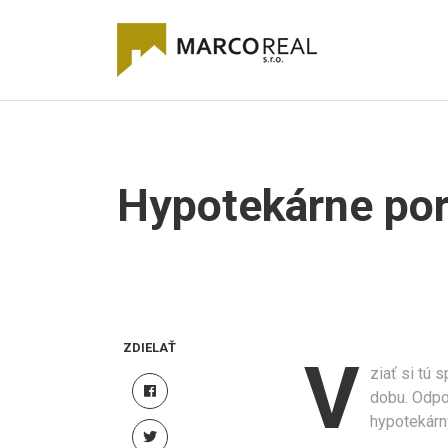
Hypotekárne po
ZDIELAŤ
V
ziať si tú
dobu. Odpo
hypotekárn