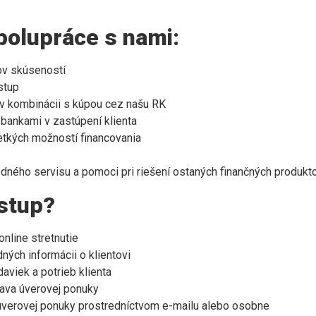
olupráce s nami:
ov skúseností
stup
v kombinácii s kúpou cez našu RK
bankami v zastúpení klienta
tkých možností financovania
ného servisu a pomoci pri riešení ostaných finančných produkt
stup?
nline stretnutie
ných informácii o klientovi
aviek a potrieb klienta
rava úverovej ponuky
úverovej ponuky prostredníctvom e-mailu alebo osobne