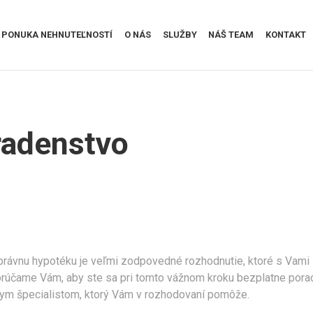
PONUKA NEHNUTEĽNOSTÍ
O NÁS
SLUŽBY
NÁŠ TEAM
KONTAKT
radenstvo
 správnu hypotéku je veľmi zodpovedné rozhodnutie, ktoré s Vami
rúčame Vám, aby ste sa pri tomto vážnom kroku bezplatne porad
ym špecialistom, ktorý Vám v rozhodovaní pomôže.