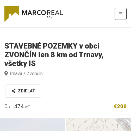
STAVEBNÉ POZEMKY v obci
ZVONČÍN len 8 km od Trnavy,
všetky IS
Trnava / Zvončín
ZDIELAŤ
0
474
€200
2
i
m
IMG_4127.JPEG
Mapa Zvončín.png