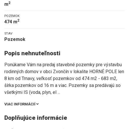
2
m
POZEMOK
2
474 m
STAV
Pozemok
Popis nehnuteľnosti
Ponúkame Vám na predaj stavebné pozemky pre výstavbu
rodinných domov v obci Zvončín v lokalite HORNÉ POLE len
8 km od Trnavy, veľkosť pozemkov od 474 m2 - 683 m2,
šírka pozemkov od 16 m a viac. Pozemky sa predávajú so
všetkými IS (voda, plyn, el
...
VIAC INFORMÁCIÍ
Doplňujúce informácie