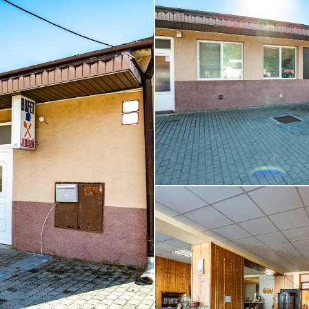
B36A2012__3.jpg