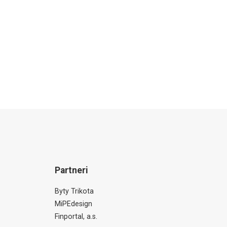
Partneri
Byty Trikota
MiPEdesign
Finportal, a.s.