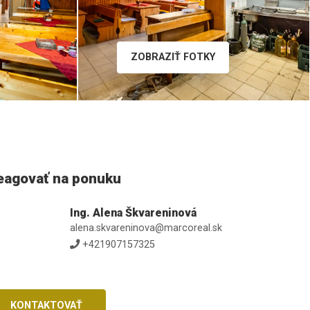
ZOBRAZIŤ FOTKY
eagovať na ponuku
Ing. Alena Škvareninová
alena.skvareninova@marcoreal.sk
+421907157325
KONTAKTOVAŤ