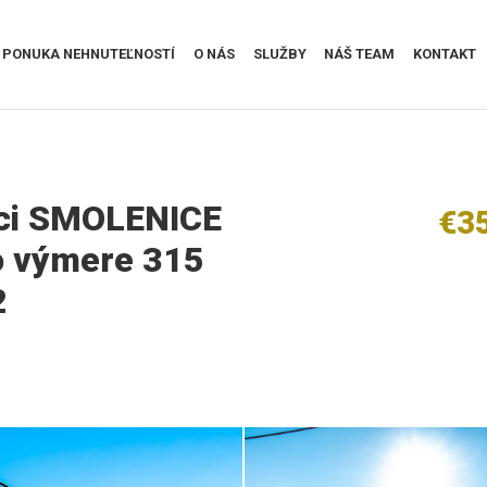
PONUKA NEHNUTEĽNOSTÍ
O NÁS
SLUŽBY
NÁŠ TEAM
KONTAKT
bci SMOLENICE
€3
o výmere 315
2
B36A2003__1.jpg