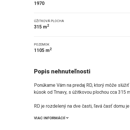
1970
ÚŽITKOVÁ PLOCHA
2
315 m
POZEMOK
2
1105 m
Popis nehnuteľnosti
Ponúkame Vám na predaj RD, ktorý môže slúžiť 
kúsok od Trnavy, s úžitkovou plochou cca 315
RD je rozdelený na dve časti, ľavá časť domu j
VIAC INFORMÁCIÍ