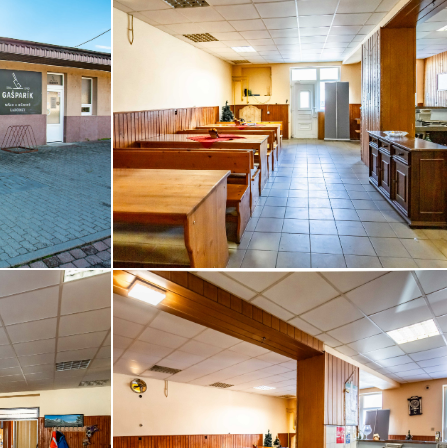
B36A2019__4.jpg