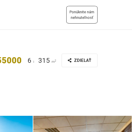
Ponúknite nám
nehnuteľnosť
55000
6
315
ZDIELAŤ
2
i
m
B36A2017__2.jpg