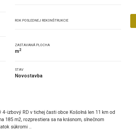
ROK POSLEDNEJ REKONŠTRUKCIE
ZASTAVANÁ PLOCHA
2
m
STAV
Novostavba
4-izbový RD v tichej časti obce Košolná len 11 km od
cha 185 m2, rozprestiera sa na krásnom, slnečnom
atok súkromi
...