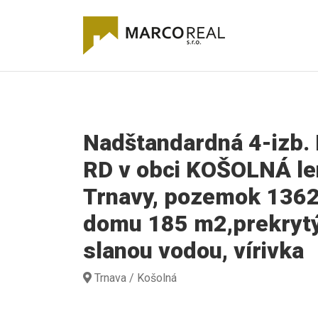
Nadštandardná 4-izb
RD v obci KOŠOLNÁ le
Trnavy, pozemok 136
domu 185 m2,prekrytý
slanou vodou, vírivka
Trnava / Košolná