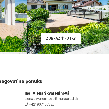
ZOBRAZIŤ FOTKY
eagovať na ponuku
Ing. Alena Škvareninová
alena.skvareninova@marcoreal.sk
+421907157325