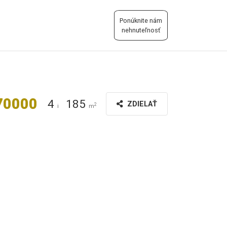
Ponúknite nám
nehnuteľnosť
70000
4
185
ZDIELAŤ
2
i
m