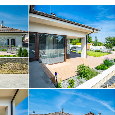
B36A7832__2.jpg
B36A7803__4.jpg