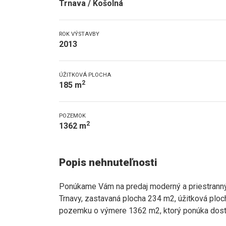
Trnava / Košolná
ROK VÝSTAVBY
2013
ÚŽITKOVÁ PLOCHA
2
185 m
POZEMOK
2
1362 m
Popis nehnuteľnosti
Ponúkame Vám na predaj moderný a priestranný 
Trnavy, zastavaná plocha 234 m2, úžitková plo
pozemku o výmere 1362 m2, ktorý ponúka dost