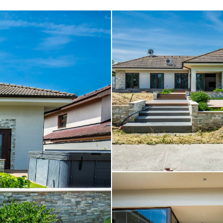
B36A7809__1.jpg
B36A7829__3.jpg