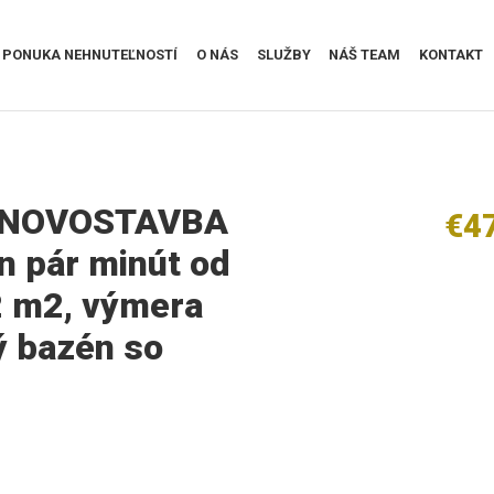
PONUKA NEHNUTEĽNOSTÍ
O NÁS
SLUŽBY
NÁŠ TEAM
KONTAKT
. NOVOSTAVBA
€4
n pár minút od
2 m2, výmera
 bazén so