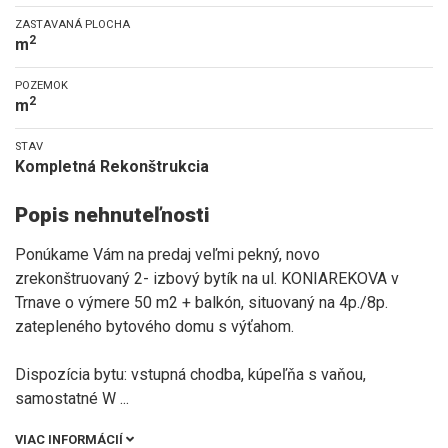
ZASTAVANÁ PLOCHA
2
m
POZEMOK
2
m
STAV
Kompletná Rekonštrukcia
Popis nehnuteľnosti
Ponúkame Vám na predaj veľmi pekný, novo
zrekonštruovaný 2- izbový bytík na ul. KONIAREKOVA v
Trnave o výmere 50 m2 + balkón, situovaný na 4p./8p.
zatepleného bytového domu s výťahom.
Dispozícia bytu: vstupná chodba, kúpeľňa s vaňou,
samostatné W
...
VIAC INFORMÁCIÍ