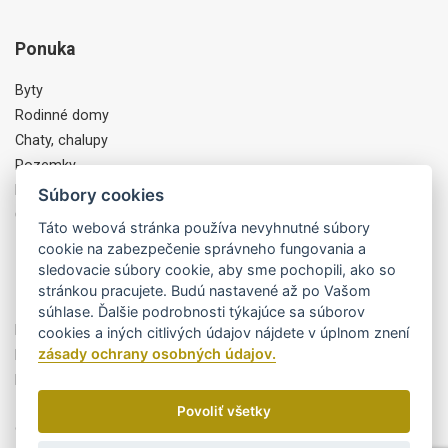
Ponuka
Byty
Rodinné domy
Chaty, chalupy
Pozemky
Komercia, Objekty
Súbory cookies
Ostatné
Táto webová stránka používa nevyhnutné súbory
cookie na zabezpečenie správneho fungovania a
sledovacie súbory cookie, aby sme pochopili, ako so
Partneri
stránkou pracujete. Budú nastavené až po Vašom
súhlase. Ďalšie podrobnosti týkajúce sa súborov
Byty Trikota
cookies a iných citlivých údajov nájdete v úplnom znení
zásady ochrany osobných údajov.
MiPEdesign
Finportal, a.s.
Povoliť všetky
Cookies
/
GDPR