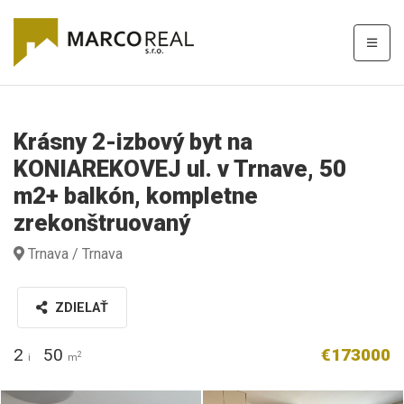
Krásny 2-izbový byt na
KONIAREKOVEJ ul. v Trnave, 50
m2+ balkón, kompletne
zrekonštruovaný
Trnava / Trnava
ZDIELAŤ
2
50
€173000
2
i
m
IMG_7357.JPG
IMG_7358__1.JPG