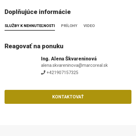
Doplňujúce informácie
SLUŽBY K NEHNUTEĽNOSTI
PRÍLOHY
VIDEO
Reagovať na ponuku
Ing. Alena Škvareninová
alena.skvareninova@marcoreal.sk
+421907157325
KONTAKTOVAŤ