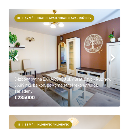
2
3I
|
67 M
|
BRATISLAVA II / BRATISLAVA - RUŽINOV
3-izbový byt na EXNÁROVEJ ul. v Bratislave - Ružinov,
66,89 m2, balkón, po kompletnej rekonštrukcii,
zariadený
€285000
2
1I
|
38 M
|
HLOHOVEC / HLOHOVEC