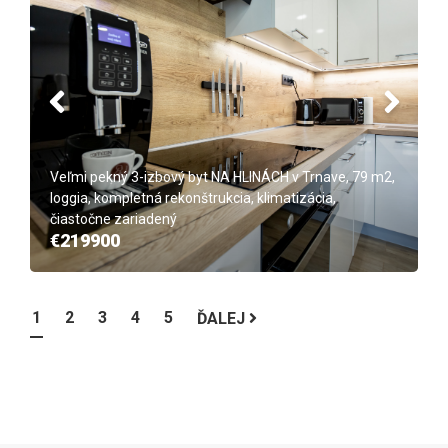
Veľmi pekný 3-izbový byt NA HLINÁCH v Trnave, 79 m2,
loggia, kompletná rekonštrukcia, klimatizácia,
čiastočne zariadený
€219900
1
2
3
4
5
ĎALEJ