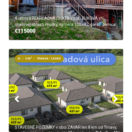
4-izbová REKREAČNÁ CHATA v obci BUKOVÁ v
chatovej oblasti Hrudky, výmera 100 m2, garáž, pivnica
€115000
2
0I
|
0 M
|
TRNAVA / ZAVAR
STAVEBNÉ POZEMKY v obci ZAVAR len 8 km od Trnavy,