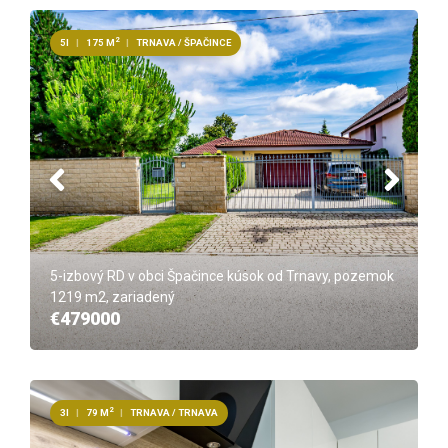
2
5I
|
175 M
|
TRNAVA / ŠPAČINCE
5-izbový RD v obci Špačince kúsok od Trnavy, pozemok
1219 m2, zariadený
€479000
2
3I
|
79 M
|
TRNAVA / TRNAVA