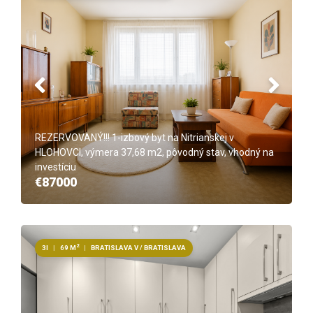
REZERVOVANÝ!!! 1-izbový byt na Nitrianskej v
HLOHOVCI, výmera 37,68 m2, pôvodný stav, vhodný na
investíciu
€87000
2
3I
|
69 M
|
BRATISLAVA V / BRATISLAVA