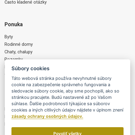
Často kladené otázky
Ponuka
Byty
Rodinné domy
Chaty, chalupy
Pozemky
Komercia, Objekty
Súbory cookies
Ostatné
Táto webová stránka používa nevyhnutné súbory
cookie na zabezpečenie správneho fungovania a
sledovacie súbory cookie, aby sme pochopili, ako so
Partneri
stránkou pracujete. Budú nastavené až po Vašom
súhlase. Ďalšie podrobnosti týkajúce sa súborov
Byty Trikota
cookies a iných citlivých údajov nájdete v úplnom znení
zásady ochrany osobných údajov.
MiPEdesign
Finportal, a.s.
Povoliť všetky