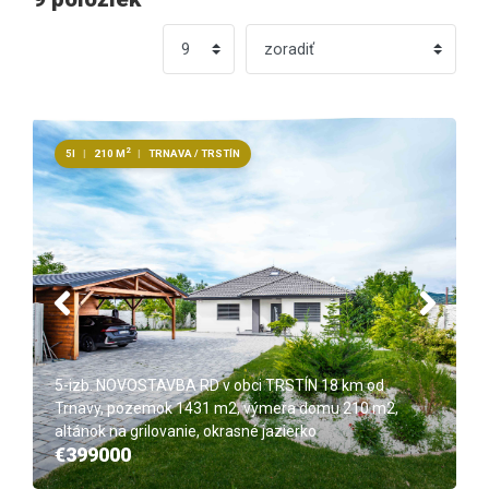
2
5I
|
210 M
|
TRNAVA / TRSTÍN
5-izb. NOVOSTAVBA RD v obci TRSTÍN 18 km od
Trnavy, pozemok 1431 m2, výmera domu 210 m2,
altánok na grilovanie, okrasné jazierko
€399000