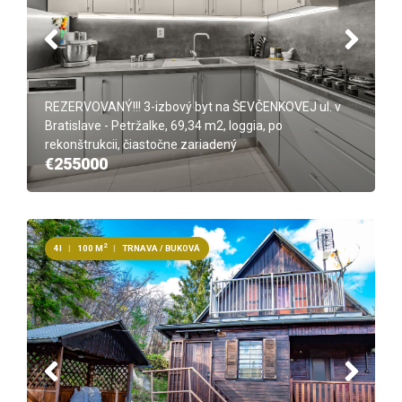
REZERVOVANÝ!!! 3-izbový byt na ŠEVČENKOVEJ ul. v
Bratislave - Petržalke, 69,34 m2, loggia, po
rekonštrukcii, čiastočne zariadený
€255000
2
4I
|
100 M
|
TRNAVA / BUKOVÁ