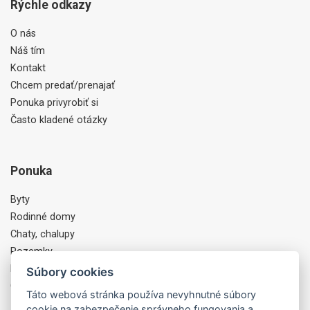
Rýchle odkazy
O nás
Náš tím
Kontakt
Chcem predať/prenajať
Ponuka privyrobiť si
Často kladené otázky
Ponuka
Byty
Rodinné domy
Chaty, chalupy
Pozemky
Komercia, Objekty
Súbory cookies
Ostatné
Táto webová stránka používa nevyhnutné súbory
cookie na zabezpečenie správneho fungovania a