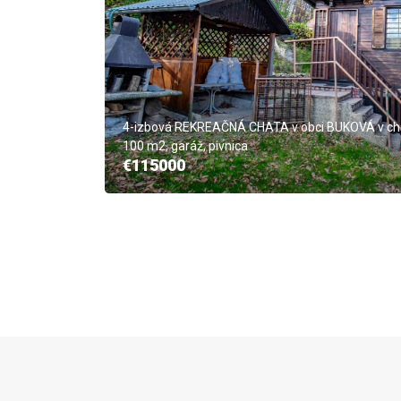
4-izbová REKREAČNÁ CHATA v obci BUKOVÁ v chat
100 m2, garáž, pivnica
€115000