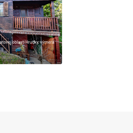
ovej oblasti Hrudky, výmera