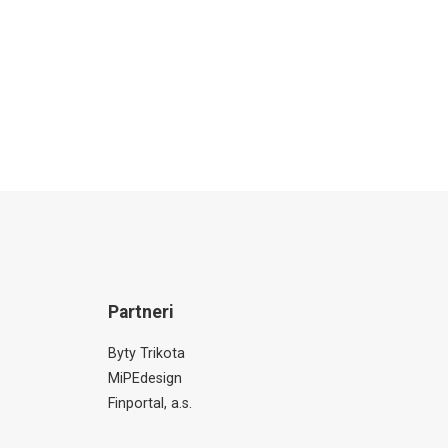
Partneri
Byty Trikota
MiPEdesign
Finportal, a.s.