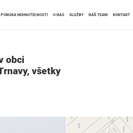
PONUKA NEHNUTEĽNOSTÍ
O NÁS
SLUŽBY
NÁŠ TEAM
KONTAKT
 obci
Trnavy, všetky
Mapa Zvončín.png