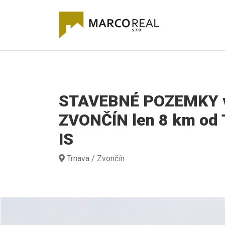
STAVEBNÉ POZEMKY v
ZVONČÍN len 8 km od 
IS
Trnava / Zvončín
IMG_4127.JPEG