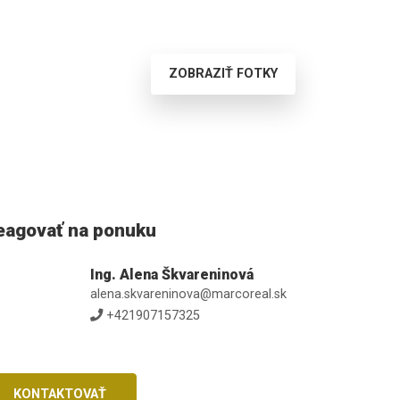
ZOBRAZIŤ FOTKY
eagovať na ponuku
Ing. Alena Škvareninová
alena.skvareninova@marcoreal.sk
+421907157325
KONTAKTOVAŤ