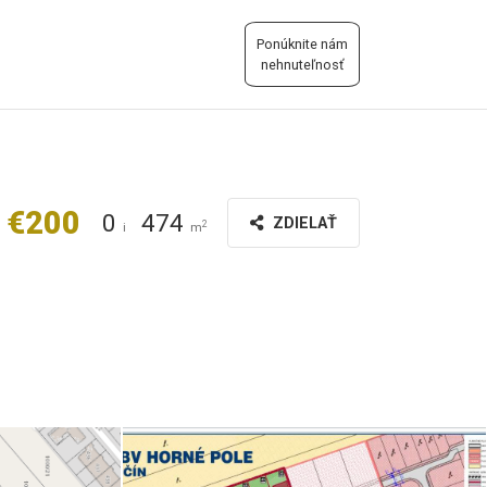
Ponúknite nám
nehnuteľnosť
€200
0
474
ZDIELAŤ
2
i
m
viber_image_2024-07-07_10-07-59-129.jpg