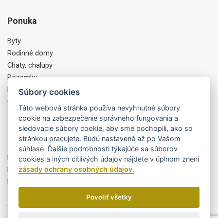
Ponuka
Byty
Rodinné domy
Chaty, chalupy
Pozemky
Komercia, Objekty
Súbory cookies
Ostatné
Táto webová stránka používa nevyhnutné súbory
cookie na zabezpečenie správneho fungovania a
sledovacie súbory cookie, aby sme pochopili, ako so
Partneri
stránkou pracujete. Budú nastavené až po Vašom
súhlase. Ďalšie podrobnosti týkajúce sa súborov
Byty Trikota
cookies a iných citlivých údajov nájdete v úplnom znení
zásady ochrany osobných údajov.
MiPEdesign
Finportal, a.s.
Povoliť všetky
Cookies
/
GDPR
© MARCO REAL, s.r.o. Všetky práva vyhradené. 2026