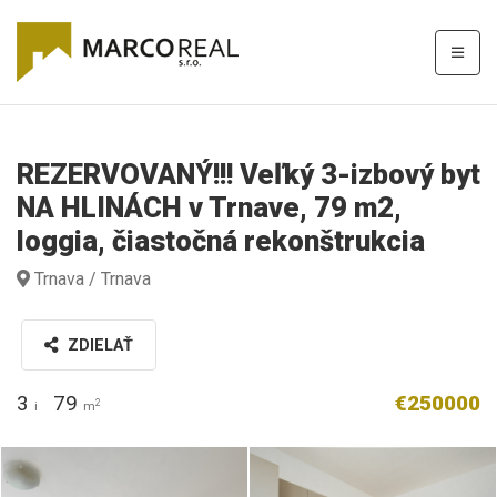
REZERVOVANÝ!!! Veľký 3-izbový byt
NA HLINÁCH v Trnave, 79 m2,
loggia, čiastočná rekonštrukcia
Trnava / Trnava
ZDIELAŤ
3
79
€250000
2
i
m
B36A3096.jpg
B36A3098__1.jpg