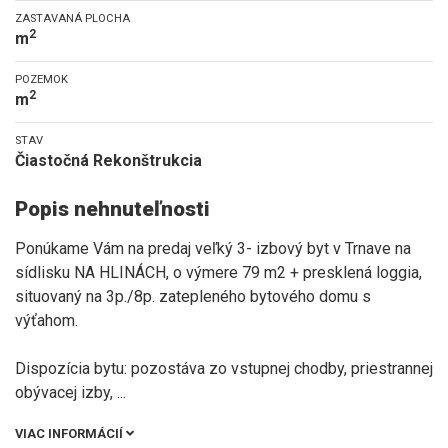
ZASTAVANÁ PLOCHA
2
m
POZEMOK
2
m
STAV
Čiastočná Rekonštrukcia
Popis nehnuteľnosti
Ponúkame Vám na predaj veľký 3- izbový byt v Trnave na
sídlisku NA HLINÁCH, o výmere 79 m2 + presklená loggia,
situovaný na 3p./8p. zatepleného bytového domu s
výťahom.
Dispozícia bytu: pozostáva zo vstupnej chodby, priestrannej
obývacej izby,
...
VIAC INFORMÁCIÍ