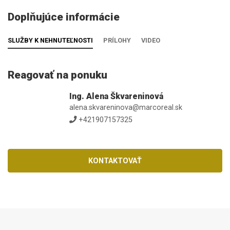
Doplňujúce informácie
SLUŽBY K NEHNUTEĽNOSTI
PRÍLOHY
VIDEO
Reagovať na ponuku
Ing. Alena Škvareninová
alena.skvareninova@marcoreal.sk
+421907157325
KONTAKTOVAŤ