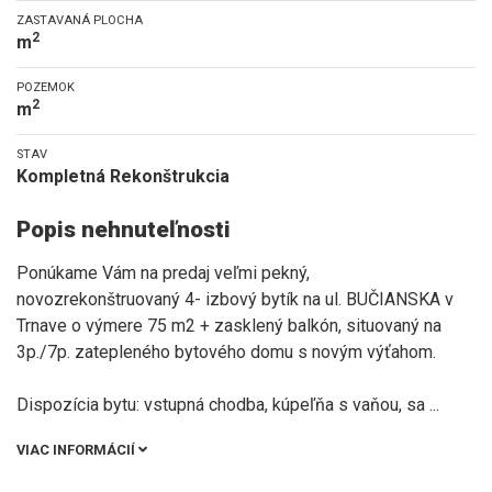
ZASTAVANÁ PLOCHA
2
m
POZEMOK
2
m
STAV
Kompletná Rekonštrukcia
Popis nehnuteľnosti
Ponúkame Vám na predaj veľmi pekný,
novozrekonštruovaný 4- izbový bytík na ul. BUČIANSKA v
Trnave o výmere 75 m2 + zasklený balkón, situovaný na
3p./7p. zatepleného bytového domu s novým výťahom.
Dispozícia bytu: vstupná chodba, kúpeľňa s vaňou, sa
...
VIAC INFORMÁCIÍ