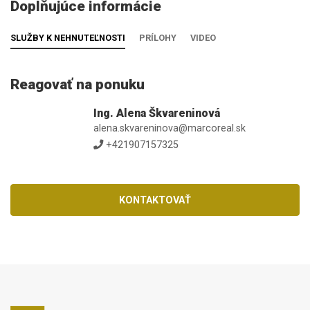
Doplňujúce informácie
SLUŽBY K NEHNUTEĽNOSTI
PRÍLOHY
VIDEO
Reagovať na ponuku
Ing. Alena Škvareninová
alena.skvareninova@marcoreal.sk
+421907157325
KONTAKTOVAŤ