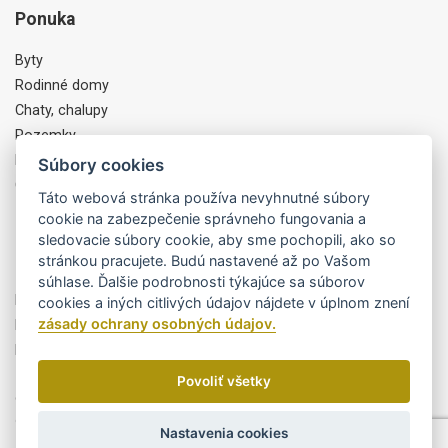
Ponuka
Byty
Rodinné domy
Chaty, chalupy
Pozemky
Komercia, Objekty
Súbory cookies
Ostatné
Táto webová stránka používa nevyhnutné súbory
cookie na zabezpečenie správneho fungovania a
sledovacie súbory cookie, aby sme pochopili, ako so
Partneri
stránkou pracujete. Budú nastavené až po Vašom
súhlase. Ďalšie podrobnosti týkajúce sa súborov
Byty Trikota
cookies a iných citlivých údajov nájdete v úplnom znení
zásady ochrany osobných údajov.
MiPEdesign
Finportal, a.s.
Povoliť všetky
Cookies
/
GDPR
© MARCO REAL, s.r.o. Všetky práva vyhradené. 2026
Nastavenia cookies