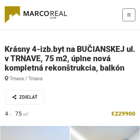
Krásny 4-izb.byt na BUČIANSKEJ ul.
v TRNAVE, 75 m2, úplne nová
kompletná rekonštrukcia, balkón
Trnava / Trnava
ZDIELAŤ
4
75
€229900
2
i
m
B36A2072.jpg
B36A2071__1.jpg